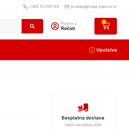
+385 51 259 156
prodaja@maja-papirus.hr
0
Prijava u
Račun
Uputstva
Besplatna dostava
Vaša narudžba stiže