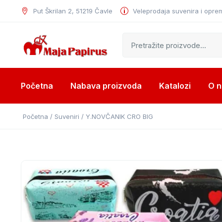
Put Škrilan 2, 51219 Čavle
Veleprodaja suvenira i opre
Početna
Nabava proizvoda
Katalozi
O 
Početna
/
Suveniri
/ Y.NOVČANIK CRO BIG