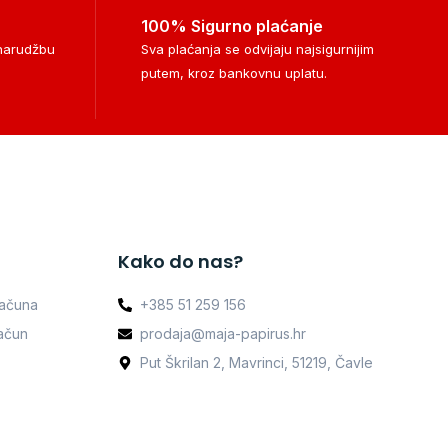
100% Sigurno plaćanje
 narudžbu
Sva plaćanja se odvijaju najsigurnijim
putem, kroz bankovnu uplatu.
Kako do nas?
računa
+385 51 259 156
račun
prodaja@maja-papirus.hr
Put Škrilan 2, Mavrinci, 51219, Čavle