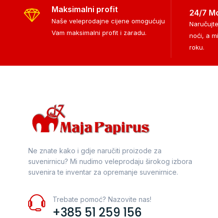
Maksimalni profit
24/7 M
Naše veleprodajne cijene omogućuju
Naručujte
Vam maksimalni profit i zaradu.
noći, a m
roku.
Ne znate kako i gdje naručiti proizode za
suvenirnicu? Mi nudimo veleprodaju širokog izbora
suvenira te inventar za opremanje suvenirnice.
Trebate pomoć? Nazovite nas!
+385 51 259 156