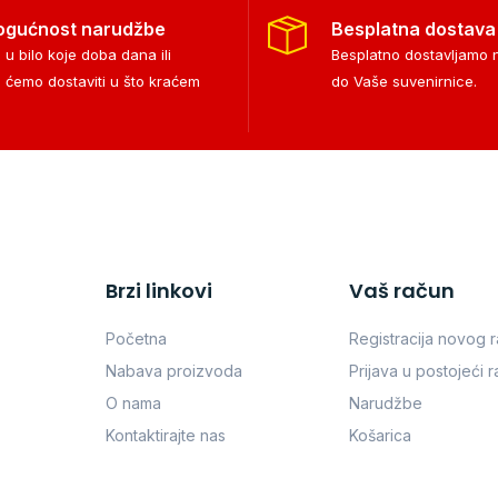
ogućnost narudžbe
Besplatna dostava
 u bilo koje doba dana ili
Besplatno dostavljamo
i ćemo dostaviti u što kraćem
do Vaše suvenirnice.
Brzi linkovi
Vaš račun
Početna
Registracija novog 
Nabava proizvoda
Prijava u postojeći 
O nama
Narudžbe
Kontaktirajte nas
Košarica