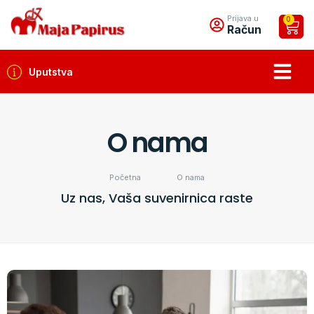
Prijava u
0
Račun
Uputstva
O nama
Početna
O nama
Uz nas, Vaša suvenirnica raste