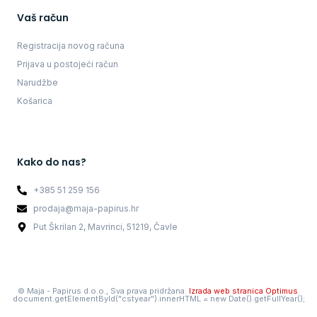
Vaš račun
Registracija novog računa
Prijava u postojeći račun
Narudžbe
Košarica
Kako do nas?
+385 51 259 156
prodaja@maja-papirus.hr
Put Škrilan 2, Mavrinci, 51219, Čavle
©
Maja - Papirus d.o.o., Sva prava pridržana.
Izrada web stranica Optimus
.
document.getElementById("cstyear").innerHTML = new Date().getFullYear();