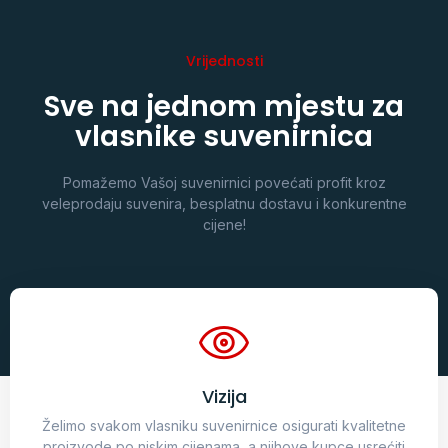
Vrijednosti
Sve na jednom mjestu za
vlasnike suvenirnica
Pomažemo Vašoj suvenirnici povećati profit kroz
veleprodaju suvenira, besplatnu dostavu i konkurentne
cijene!
Vizija
Želimo svakom vlasniku suvenirnice osigurati kvalitetne
proizvode po niskim cijenama, a njihove kupce usrećiti