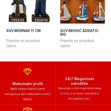
SUV.MORNAR 11 CM
SUV.BRODIĆ ADRIATIC
BIG
Prijavite se za prikaz
Prijavite se za prikaz
cijene
cijene
24/7 Mogućnost
narudžbe
Maksimalni profit
Naručujte u bilo koje doba dana
Naše veleprodajne cijene
ili noći, a mi ćemo dostaviti u
omogućuju Vam maksimalni profit i
što kraćem roku.
zaradu.