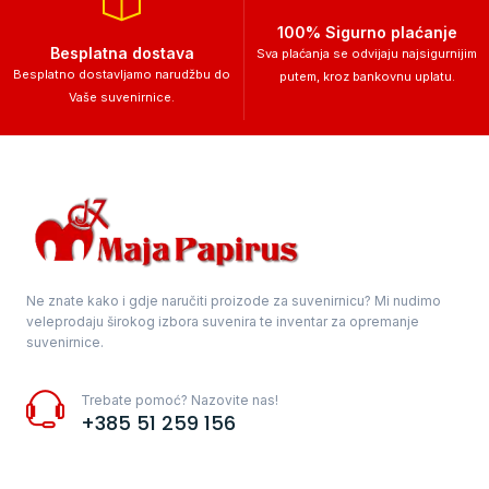
100% Sigurno plaćanje
Besplatna dostava
Sva plaćanja se odvijaju najsigurnijim
Besplatno dostavljamo narudžbu do
putem, kroz bankovnu uplatu.
Vaše suvenirnice.
Ne znate kako i gdje naručiti proizode za suvenirnicu? Mi nudimo
veleprodaju širokog izbora suvenira te inventar za opremanje
suvenirnice.
Trebate pomoć? Nazovite nas!
+385 51 259 156