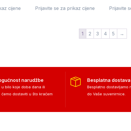
ikaz cijene
Prijavite se za prikaz cijene
Prijavite 
1
2
3
4
5
→
ogućnost narudžbe
Besplatna dostava
 u bilo koje doba dana ili
Besplatno dostavljamo
i ćemo dostaviti u što kraćem
do Vaše suvenirnice.