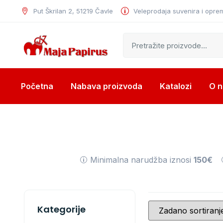
Put Škrilan 2, 51219 Čavle
Veleprodaja suvenira i opre
Početna
Nabava proizvoda
Katalozi
O 
Minimalna narudžba iznosi
150€
Kategorije