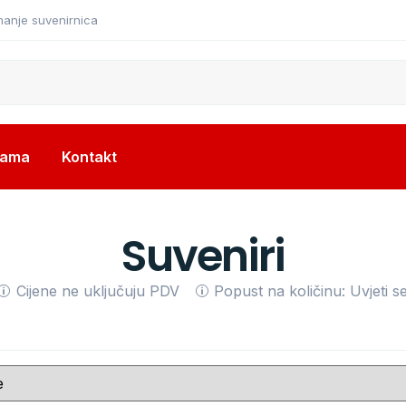
manje suvenirnica
nama
Kontakt
Suveniri
Cijene ne uključuju PDV
Popust na količinu: Uvjeti