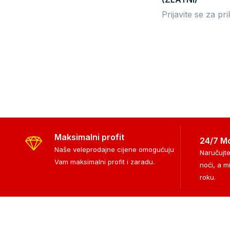
Prijavite se za pr
Maksimalni profit
24/7 M
Naše veleprodajne cijene omogućuju
Naručujte
Vam maksimalni profit i zaradu.
noći, a m
roku.