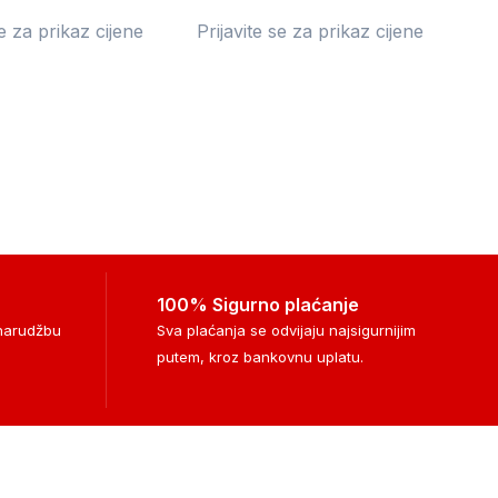
se za prikaz cijene
Prijavite se za prikaz cijene
100% Sigurno plaćanje
 narudžbu
Sva plaćanja se odvijaju najsigurnijim
putem, kroz bankovnu uplatu.