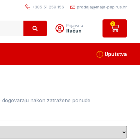
+385 51 259 156
prodaja@maja-papirus.hr
0
Prijava u
Račun
Uputstva
 se dogovaraju nakon zatražene ponude