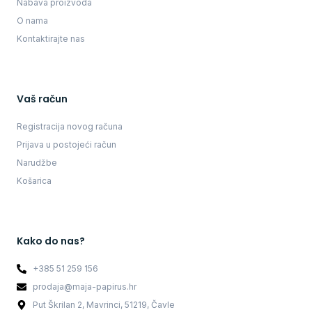
Nabava proizvoda
O nama
Kontaktirajte nas
Vaš račun
Registracija novog računa
Prijava u postojeći račun
Narudžbe
Košarica
Kako do nas?
+385 51 259 156
prodaja@maja-papirus.hr
Put Škrilan 2, Mavrinci, 51219, Čavle