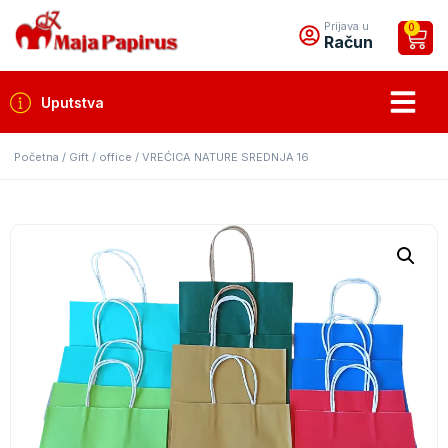
Prijava u
0
Račun
Uputstva
Početna
/
Gift / office
/ VREĆICA NATURE SREDNJA 16