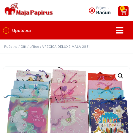
Prijava u
0
Račun
Uputstva
Početna
/
Gift / office
/ VREĆICA DELUXE MALA 2851