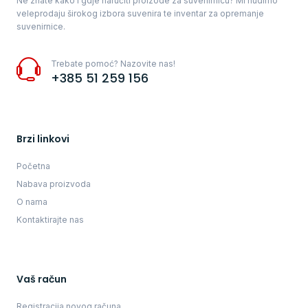
Ne znate kako i gdje naručiti proizode za suvenirnicu? Mi nudimo
veleprodaju širokog izbora suvenira te inventar za opremanje
suvenirnice.
Trebate pomoć? Nazovite nas!
+385 51 259 156
Brzi linkovi
Početna
Nabava proizvoda
O nama
Kontaktirajte nas
Vaš račun
Registracija novog računa