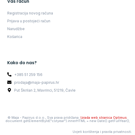
Vaš račun
Registracija novog računa
Prijava u postojeći račun
Narudžbe
Košarica
Kako do nas?
+385 51 259 156
prodaja@maja-papirus.hr
Put Škrilan 2, Mavrinci, 51219, Čavle
©
Maja - Papirus d.o.o., Sva prava pridržana.
Izrada web stranica Optimus
.
document.getElementById("cstyear").innerHTML = new Date().getFullYear();
Uvjeti korištenja i pravila privatnosti.