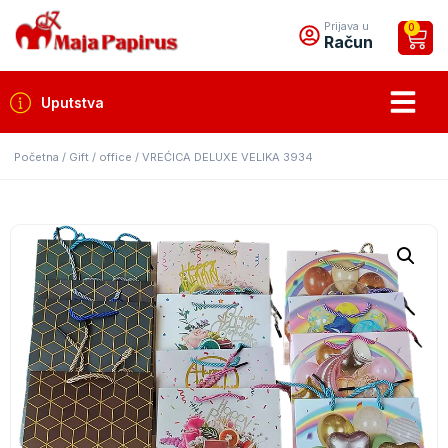
Prijava u
0
Račun
Uputstva
Početna
/
Gift / office
/ VREĆICA DELUXE VELIKA 3934