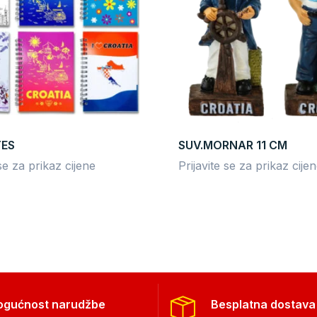
TES
SUV.MORNAR 11 CM
 se za prikaz cijene
Prijavite se za prikaz cije
ogućnost narudžbe
Besplatna dostava