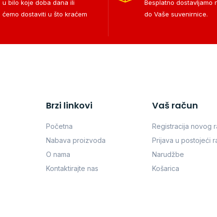
 u bilo koje doba dana ili
Besplatno dostavljamo
i ćemo dostaviti u što kraćem
do Vaše suvenirnice.
Brzi linkovi
Vaš račun
Početna
Registracija novog 
Nabava proizvoda
Prijava u postojeći 
O nama
Narudžbe
Kontaktirajte nas
Košarica