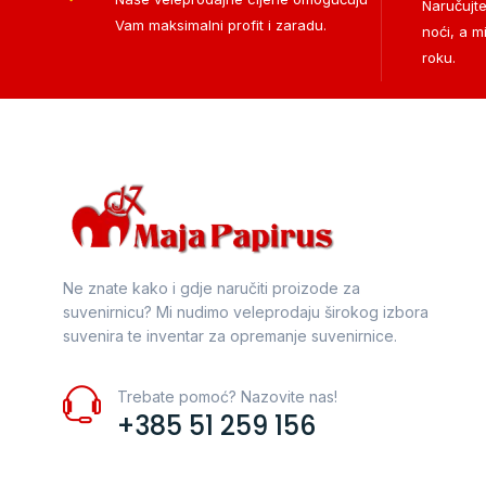
Naručujte
Vam maksimalni profit i zaradu.
noći, a m
roku.
Ne znate kako i gdje naručiti proizode za
suvenirnicu? Mi nudimo veleprodaju širokog izbora
suvenira te inventar za opremanje suvenirnice.
Trebate pomoć? Nazovite nas!
+385 51 259 156