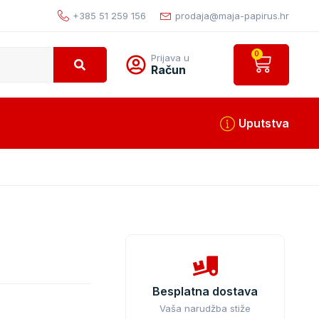
+385 51 259 156
prodaja@maja-papirus.hr
0
Prijava u
Račun
Uputstva
Besplatna dostava
Vaša narudžba stiže