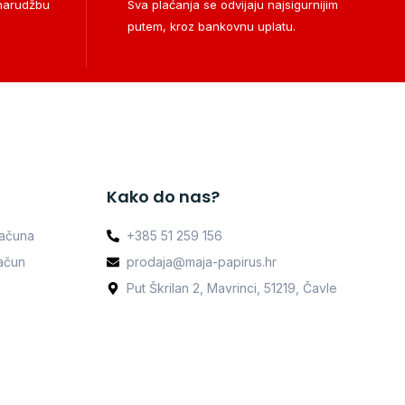
 narudžbu
Sva plaćanja se odvijaju najsigurnijim
putem, kroz bankovnu uplatu.
Kako do nas?
računa
+385 51 259 156
račun
prodaja@maja-papirus.hr
Put Škrilan 2, Mavrinci, 51219, Čavle