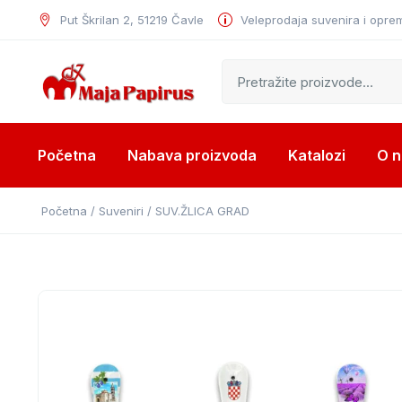
Put Škrilan 2, 51219 Čavle
Veleprodaja suvenira i opre
Početna
Nabava proizvoda
Katalozi
O 
Početna
/
Suveniri
/ SUV.ŽLICA GRAD