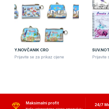
Y.NOVČANIK CRO
SUV.NO
Prijavite se za prikaz cijene
Prijavite
Maksimalni profit
24/7 M
Naše veleprodajne cijene omogućuju