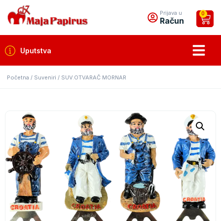
Prijava u
0
Račun
Uputstva
Početna
/
Suveniri
/ SUV.OTVARAČ MORNAR