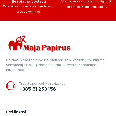
Besplatna dostava
Sva plaćanja se odvijaju najsigurnijim
Besplatno dostavljamo narudžbu do
putem, kroz bankovnu uplatu.
Vaše suvenirnice.
Ne znate kako i gdje naručiti proizode za suvenirnicu? Mi nudimo
veleprodaju širokog izbora suvenira te inventar za opremanje
suvenirnice.
Trebate pomoć? Nazovite nas!
+385 51 259 156
Brzi linkovi