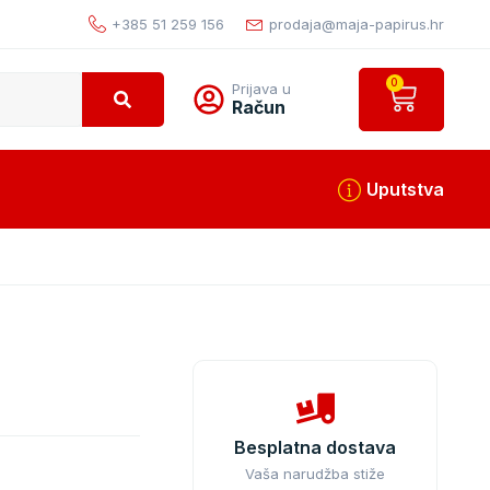
+385 51 259 156
prodaja@maja-papirus.hr
0
Prijava u
Račun
Uputstva
Besplatna dostava
Vaša narudžba stiže