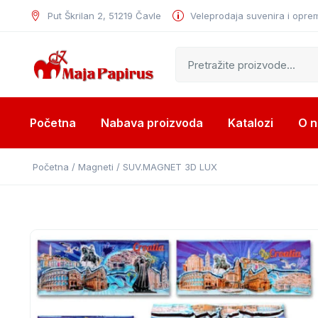
Put Škrilan 2, 51219 Čavle
Veleprodaja suvenira i opre
Početna
Nabava proizvoda
Katalozi
O 
Početna
/
Magneti
/ SUV.MAGNET 3D LUX