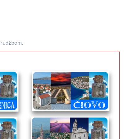
narudžbom.