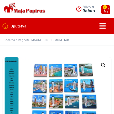
Prijava u
0
Račun
Uputstva
Početna
/
Magneti
/ MAGNET 3D TERMOMETAR