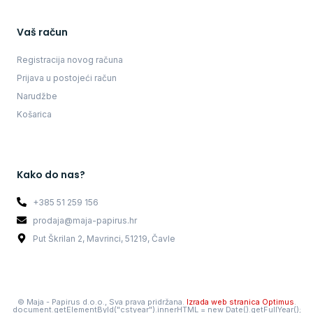
Vaš račun
Registracija novog računa
Prijava u postojeći račun
Narudžbe
Košarica
Kako do nas?
+385 51 259 156
prodaja@maja-papirus.hr
Put Škrilan 2, Mavrinci, 51219, Čavle
©
Maja - Papirus d.o.o., Sva prava pridržana.
Izrada web stranica Optimus
.
document.getElementById("cstyear").innerHTML = new Date().getFullYear();