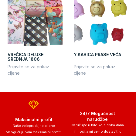
VREĆICA DELUXE
Y.KASICA PRASE VEĆA
SREDNJA 1806
Prijavite se za prikaz
Prijavite se za prikaz
cijene
cijene
24/7 Mogućnost
narudžbe
Maksimalni profit
Naručujte u bilo koje doba dana
Naše veleprodajne cijene
ili noći, a mi ćemo dostaviti u
omogućuju Vam maksimalni profit i