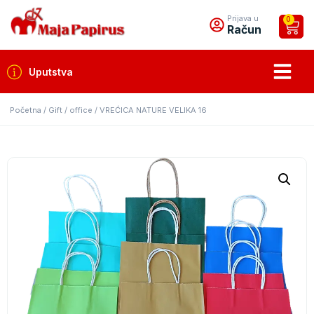
Prijava u
0
Račun
Uputstva
Početna
/
Gift / office
/ VREĆICA NATURE VELIKA 16