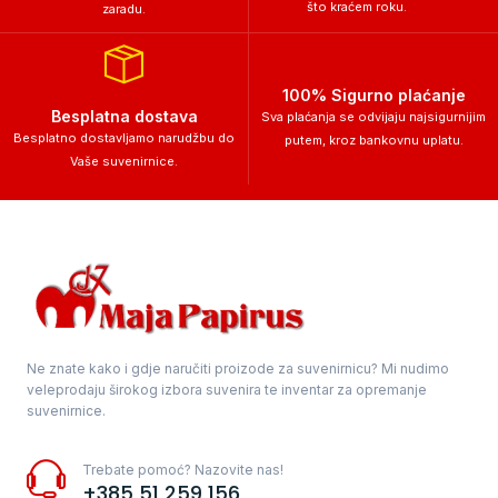
što kraćem roku.
zaradu.
100% Sigurno plaćanje
Besplatna dostava
Sva plaćanja se odvijaju najsigurnijim
Besplatno dostavljamo narudžbu do
putem, kroz bankovnu uplatu.
Vaše suvenirnice.
Ne znate kako i gdje naručiti proizode za suvenirnicu? Mi nudimo
veleprodaju širokog izbora suvenira te inventar za opremanje
suvenirnice.
Trebate pomoć? Nazovite nas!
+385 51 259 156