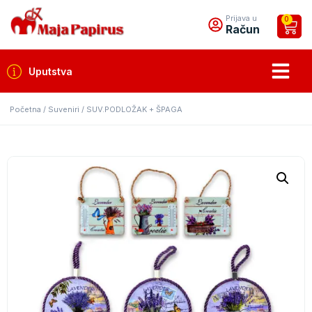
Prijava u
0
Račun
Uputstva
Početna
/
Suveniri
/ SUV.PODLOŽAK + ŠPAGA