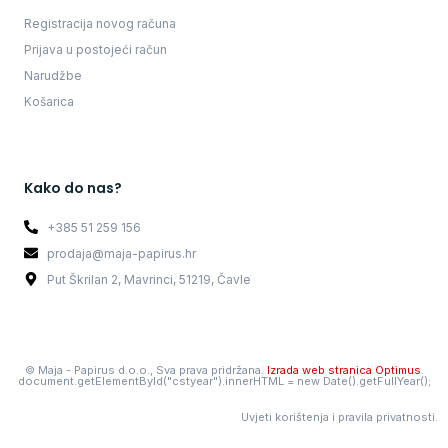
Registracija novog računa
Prijava u postojeći račun
Narudžbe
Košarica
Kako do nas?
+385 51 259 156
prodaja@maja-papirus.hr
Put Škrilan 2, Mavrinci, 51219, Čavle
©
Maja - Papirus d.o.o., Sva prava pridržana.
Izrada web stranica Optimus
.
document.getElementById("cstyear").innerHTML = new Date().getFullYear();
Uvjeti korištenja i pravila privatnosti.