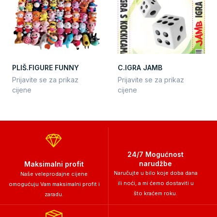
PLIŠ.FIGURE FUNNY
C.IGRA JAMB
Prijavite se za prikaz
Prijavite se za prikaz
cijene
cijene
24/7 Mogućnost
narudžbe
Maksimalni profit
Naručujte u bilo koje doba dana
Naše veleprodajne cijene
ili noći, a mi ćemo dostaviti u
omogućuju Vam maksimalni profit i
što kraćem roku.
zaradu.