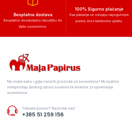
100% Sigurno plaćanje
Besplatna dostava
Sva plaćanja se odvijaju najsigurnijim
Besplatno dostavljamo narudžbu do
putem, kroz bankovnu uplatu.
Vaše suvenirnice.
Ne znate kako i gdje naručiti proizode za suvenirnicu? Mi nudimo
veleprodaju širokog izbora suvenira te inventar za opremanje
suvenirnice.
Trebate pomoć? Nazovite nas!
+385 51 259 156