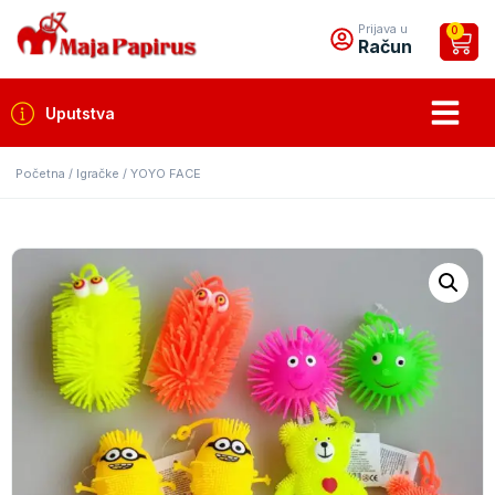
Prijava u
0
Račun
Uputstva
Početna
/
Igračke
/ YOYO FACE