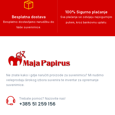
100% Sigurno plaćanje
Besplatna dostava
Sva plaćanja se odvijaju najsigurnijim
Besplatno dostavljamo narudžbu do
putem, kroz bankovnu uplatu.
Vaše suvenirnice.
Ne znate kako i gdje naručiti proizode za suvenirnicu? Mi nudimo
veleprodaju širokog izbora suvenira te inventar za opremanje
suvenirnice.
Trebate pomoć? Nazovite nas!
+385 51 259 156