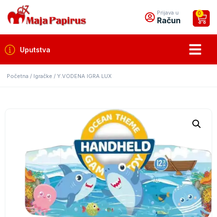
Prijava u
0
Račun
Uputstva
Početna
/
Igračke
/ Y.VODENA IGRA LUX