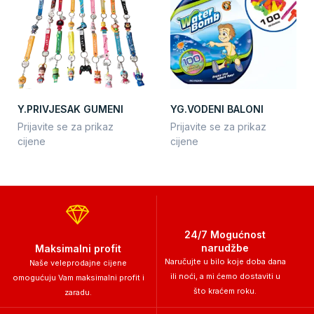
Y.PRIVJESAK GUMENI
YG.VODENI BALONI
Prijavite se za prikaz
Prijavite se za prikaz
cijene
cijene
24/7 Mogućnost
narudžbe
Maksimalni profit
Naručujte u bilo koje doba dana
Naše veleprodajne cijene
ili noći, a mi ćemo dostaviti u
omogućuju Vam maksimalni profit i
što kraćem roku.
zaradu.