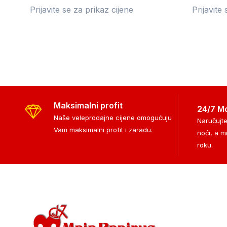
Prijavite se za prikaz cijene
Prijavite
Maksimalni profit
24/7 M
Naše veleprodajne cijene omogućuju
Naručujte
Vam maksimalni profit i zaradu.
noći, a m
roku.