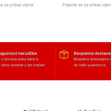
 se za prikaz cijene
Prijavite se za prikaz cije
ogućnost narudžbe
Besplatna dostava
 u bilo koje doba dana ili
Besplatno dostavljamo
i ćemo dostaviti u što kraćem
do Vaše suvenirnice.