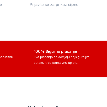
ne
Prijavite se za prikaz cijene
100% Sigurno plaćanje
 narudžbu
Sva plaćanja se odvijaju najsigurnijim
putem, kroz bankovnu uplatu.