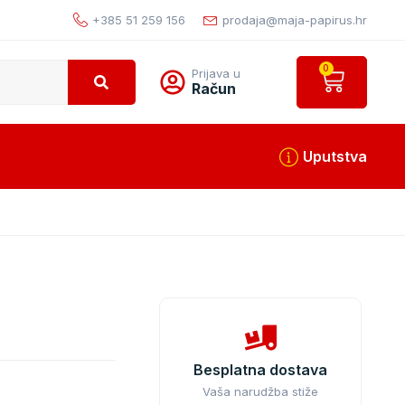
+385 51 259 156
prodaja@maja-papirus.hr
0
Prijava u
Račun
Uputstva
A
Besplatna dostava
Vaša narudžba stiže