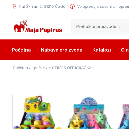
Put Škrilan 2, 51219 Čavle
Veleprodaja suvenira i opre
Početna
Nabava proizvoda
Katalozi
O 
Početna
/
Igračke
/ Y.STRESS OFF IGRAČKA