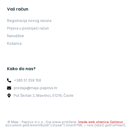
Vaš račun
Registracija novog računa
Prijava u postojeći račun
Narudžbe
Košarica
Kako do nas?
+385 51 259 156
prodaja@maja-papirus.hr
Put Škrilan 2, Mavrinci, 51219, Čavle
©
Maja - Papirus d.o.o., Sva prava pridržana.
Izrada web stranica Optimus
.
document.getElementById("cstyear").innerHTML = new Date().getFullYear();