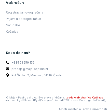
Vaš račun
Registracija novog računa
Prijava u postojeći račun
Narudžbe
Košarica
Kako do nas?
+385 51 259 156
prodaja@maja-papirus.hr
Put Škrilan 2, Mavrinci, 51219, Čavle
©
Maja - Papirus d.o.o., Sva prava pridržana.
Izrada web stranica Optimus
.
document.getElementById("cstyear").innerHTML = new Date().getFullYear();
Uvjeti korištenja i pravila privatnosti.