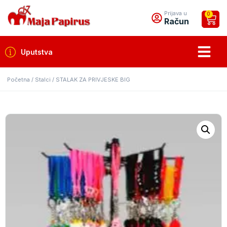
Prijava u
0
Račun
Uputstva
Početna
/
Stalci
/ STALAK ZA PRIVJESKE BIG