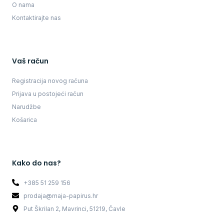
O nama
Kontaktirajte nas
Vaš račun
Registracija novog računa
Prijava u postojeći račun
Narudžbe
Košarica
Kako do nas?
+385 51 259 156
prodaja@maja-papirus.hr
Put Škrilan 2, Mavrinci, 51219, Čavle