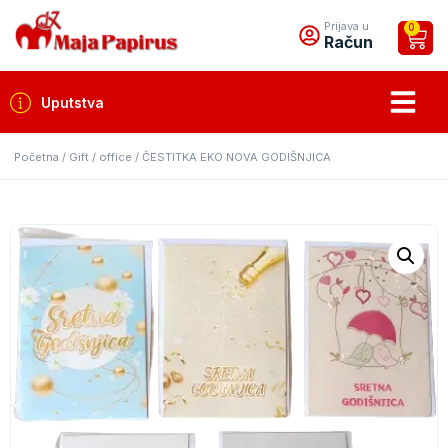
Prijava u
0
Račun
Uputstva
Početna
/
Gift / office
/ ČESTITKA EKO NOVA GODIŠNJICA